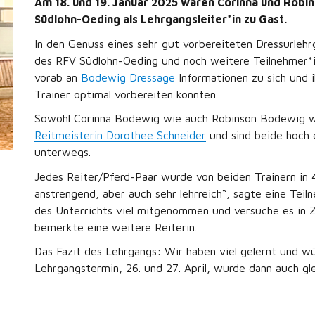
Am 18. und 19. Januar 2025 waren Corinna und Robi
Südlohn-Oeding als Lehrgangsleiter*in zu Gast.
In den Genuss eines sehr gut vorbereiteten Dressurleh
des RFV Südlohn-Oeding und noch weitere Teilnehmer*in
vorab an
Bodewig Dressage
Informationen zu sich und i
Trainer optimal vorbereiten konnten.
Sowohl Corinna Bodewig wie auch Robinson Bodewig wa
Reitmeisterin Dorothee Schneider
und sind beide hoch er
unterwegs.
Jedes Reiter/Pferd-Paar wurde von beiden Trainern in 
anstrengend, aber auch sehr lehrreich“, sagte eine Teil
des Unterrichts viel mitgenommen und versuche es in 
bemerkte eine weitere Reiterin.
Das Fazit des Lehrgangs: Wir haben viel gelernt und w
Lehrgangstermin, 26. und 27. April, wurde dann auch gl