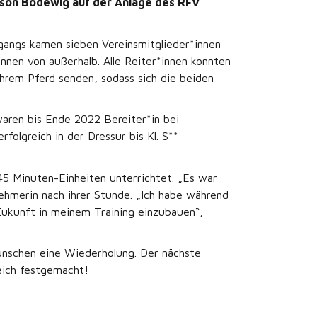
nson Bodewig auf der Anlage des RFV
rgangs kamen sieben Vereinsmitglieder*innen
nen von außerhalb. Alle Reiter*innen konnten
hrem Pferd senden, sodass sich die beiden
ren bis Ende 2022 Bereiter*in bei
folgreich in der Dressur bis Kl. S**
45 Minuten-Einheiten unterrichtet. „Es war
nehmerin nach ihrer Stunde. „Ich habe während
Zukunft in meinem Training einzubauen“,
ünschen eine Wiederholung. Der nächste
eich festgemacht!